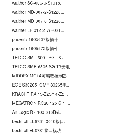
walther SG-006-0-S1018...
walther MD-007-2-S1220...
walther MD-007-0-S1220...
walther LP-012-2-WR021...
phoenix 1605637接插件
phoenix 1605572接插件
TELCO SMT 6001 SG T3 /...
TELCO SMR 6306 SG T3光电...
MIDDEX MC1A可编程控制器
EGE S30265 IGMF 30265电...
KRACHT RA 19-Z25/14-Z2...
MEGATRON RC20 125 G 1 ...
Air Logic R7-100-212B减...
beckhoff EL6731-0010接口...
beckhoff EL6731接口模块