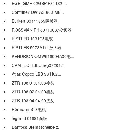
EGE IGMF 02GSP P31132 ...
Contrinex DW-AS-603-M8...
Bürkert 00441855隔膜阀
ROSSMANITH 89710037变频器
KISTLER 1631C5电缆
KISTLER 5073A111放大器
KENDRION OMW516004A00电...
CAMTEC HSEUIreg07201.1...
Atlas Copco LBB 36 H02...
ZTR 108.01.04.08接头
ZTR 108.02.04.00接头
ZTR 108.04.04.00接头
Hörmann S18电机
legrand 01691面板
Danfoss Bremsscheibe z...