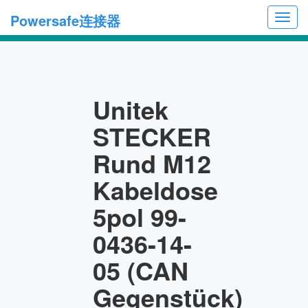
Powersafe连接器
Toggl
navig
Unitek
STECKER
Rund M12
Kabeldose
5pol 99-
0436-14-
05 (CAN
Gegenstück)