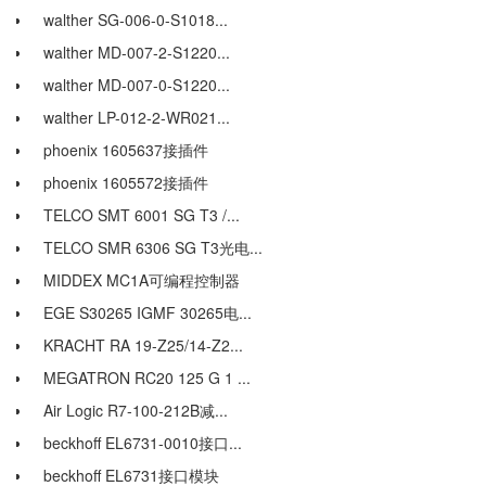
walther SG-006-0-S1018...
walther MD-007-2-S1220...
walther MD-007-0-S1220...
walther LP-012-2-WR021...
phoenix 1605637接插件
phoenix 1605572接插件
TELCO SMT 6001 SG T3 /...
TELCO SMR 6306 SG T3光电...
MIDDEX MC1A可编程控制器
EGE S30265 IGMF 30265电...
KRACHT RA 19-Z25/14-Z2...
MEGATRON RC20 125 G 1 ...
Air Logic R7-100-212B减...
beckhoff EL6731-0010接口...
beckhoff EL6731接口模块