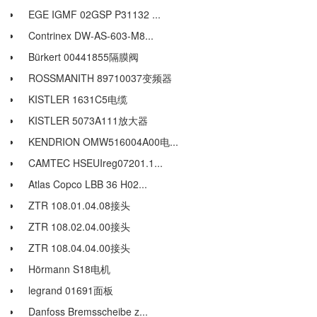
EGE IGMF 02GSP P31132 ...
Contrinex DW-AS-603-M8...
Bürkert 00441855隔膜阀
ROSSMANITH 89710037变频器
KISTLER 1631C5电缆
KISTLER 5073A111放大器
KENDRION OMW516004A00电...
CAMTEC HSEUIreg07201.1...
Atlas Copco LBB 36 H02...
ZTR 108.01.04.08接头
ZTR 108.02.04.00接头
ZTR 108.04.04.00接头
Hörmann S18电机
legrand 01691面板
Danfoss Bremsscheibe z...