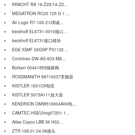
KRACHT RA 19-Z25/14-Z2...
MEGATRON RC20 125 G 1 ...
Air Logic R7-100-212B减...
beckhoff EL6731-0010接口...
beckhoff EL6731接口模块
EGE IGMF 02GSP P31132 ...
Contrinex DW-AS-603-M8...
Bürkert 00441855隔膜阀
ROSSMANITH 89710037变频器
KISTLER 1631C5电缆
KISTLER 5073A111放大器
KENDRION OMW516004A00电...
CAMTEC HSEUIreg07201.1...
Atlas Copco LBB 36 H02...
ZTR 108.01.04.08接头