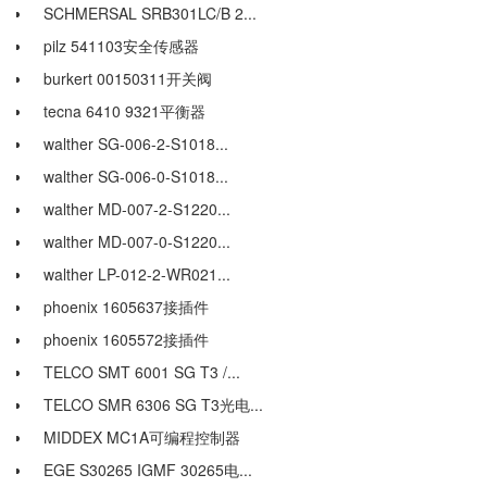
SCHMERSAL SRB301LC/B 2...
pilz 541103安全传感器
burkert 00150311开关阀
tecna 6410 9321平衡器
walther SG-006-2-S1018...
walther SG-006-0-S1018...
walther MD-007-2-S1220...
walther MD-007-0-S1220...
walther LP-012-2-WR021...
phoenix 1605637接插件
phoenix 1605572接插件
TELCO SMT 6001 SG T3 /...
TELCO SMR 6306 SG T3光电...
MIDDEX MC1A可编程控制器
EGE S30265 IGMF 30265电...