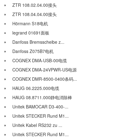
ZTR 108.02.04.00接头
ZTR 108.04.04.00接头
Hörmann S18电机
legrand 01691面板
Danfoss Bremsscheibe z...
Danfoss Z075B7电机
COGNEX DMA-USB-00电缆
COGNEX DMA-24VPWR-US电源
COGNEX DMR-8500-0400条码...
HAUG 06.2225.000电缆
HAUG 08.8711.000静电消除棒
Unitek BAMOCAR D3-400-...
Unitek STECKER Rund M1...
Unitek Kabel RS232 zu ...
Unitek STECKER Rund M1...